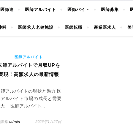
ぶ医師達
医師アルバイト
医師バイト
医師募集
神科
医師求人老健施設
医師転職
産業医求人
美
医師アルバイト
医師アルバイトで月収UPを
実現！高額求人の最新情報
医師アルバイトの現状と魅力 医
師アルバイト市場の成長と需要
拡大 医師アルバイト…
稿者:
admin
2026年1月27日