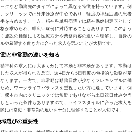
ニックなど勤務先のタイプによって異なる特徴を持っています。例
ば、クリニックでは外来診療が中心であり、軽度の神経症圏の患者
大半を占めます。一方、精神科単科病院では精神保健指定医として
資格が求められ、幅広い症例に対応することもあります。このよう
働く施設の種類による医療方針や業務内容の違いを理解し、自身の
キルや希望する働き方に合った求人を選ぶことが大切です。
常勤と非常勤の違いを知る
精神科の求人には大きく分けて常勤と非常勤があります。常勤は
定した収入が得られる反面、週4日から5日程度の包括的な勤務が基
となります。一方で、非常勤は勤務日数が少なくフレキシブルに働
るため、ワークライフバランスを重視したい方に適しています。例
ば、熊本市内のクリニックでは常勤でありながら土日祝日休みや当
なしといった条件もありますので、ライフスタイルに合った求人を
す際には常勤・非常勤の違いを十分に理解することが大切です。
地域選びの重要性