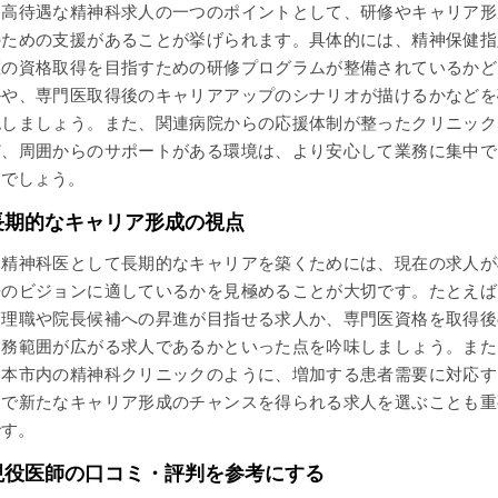
高待遇な精神科求人の一つのポイントとして、研修やキャリア形
のための支援があることが挙げられます。具体的には、精神保健指
医の資格取得を目指すための研修プログラムが整備されているかど
かや、専門医取得後のキャリアアップのシナリオが描けるかなどを
認しましょう。また、関連病院からの応援体制が整ったクリニック
ど、周囲からのサポートがある環境は、より安心して業務に集中で
るでしょう。
長期的なキャリア形成の視点
精神科医として長期的なキャリアを築くためには、現在の求人が
来のビジョンに適しているかを見極めることが大切です。たとえば
管理職や院長候補への昇進が目指せる求人か、専門医資格を取得後
業務範囲が広がる求人であるかといった点を吟味しましょう。また
熊本市内の精神科クリニックのように、増加する患者需要に対応す
中で新たなキャリア形成のチャンスを得られる求人を選ぶことも重
です。
現役医師の口コミ・評判を参考にする