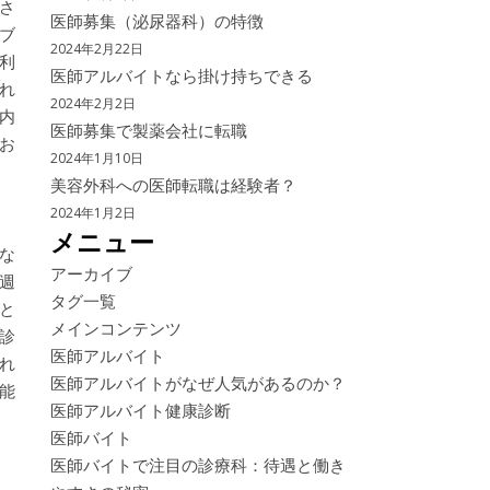
さ
医師募集（泌尿器科）の特徴
ブ
2024年2月22日
利
医師アルバイトなら掛け持ちできる
れ
2024年2月2日
内
医師募集で製薬会社に転職
お
2024年1月10日
美容外科への医師転職は経験者？
2024年1月2日
メニュー
な
アーカイブ
週
タグ一覧
と
メインコンテンツ
診
医師アルバイト
れ
医師アルバイトがなぜ人気があるのか？
能
医師アルバイト健康診断
医師バイト
医師バイトで注目の診療科：待遇と働き