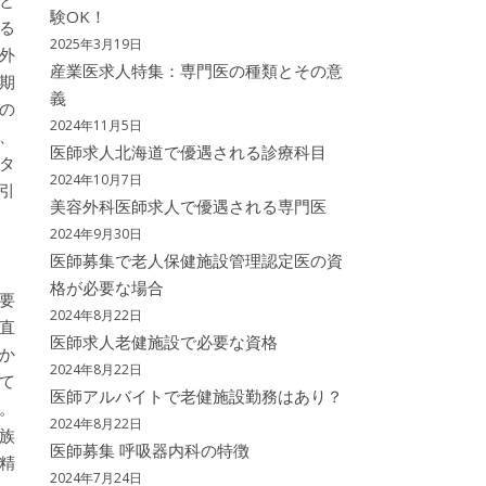
と
験OK！
る
2025年3月19日
外
産業医求人特集：専門医の種類とその意
期
義
の
2024年11月5日
、
医師求人北海道で優遇される診療科目
タ
2024年10月7日
引
美容外科医師求人で優遇される専門医
2024年9月30日
医師募集で老人保健施設管理認定医の資
格が必要な場合
要
2024年8月22日
直
医師求人老健施設で必要な資格
か
2024年8月22日
て
医師アルバイトで老健施設勤務はあり？
。
2024年8月22日
族
医師募集 呼吸器内科の特徴
精
2024年7月24日