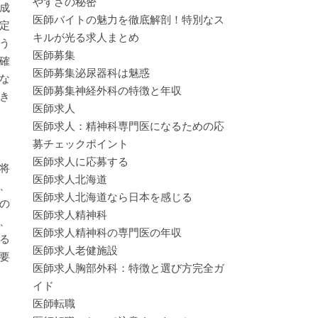
やすさの秘密
成
医師バイトの魅力を徹底解剖！特別なス
定
キルが光る求人まとめ
う
医師募集
確
医師募集泌尿器科は魅惑
な
医師募集神経外科の特徴と年収
き
医師求人
医師求人：精神科専門医になるための応
募チェックポイント
医師求人に応募する
将
医師求人北海道
、
医師求人北海道なら日本を感じる
の
医師求人精神科
、
医師求人精神科の専門医の年収
る
医師求人老健施設
要
医師求人胸部外科：特徴と選び方完全ガ
イド
医師転職