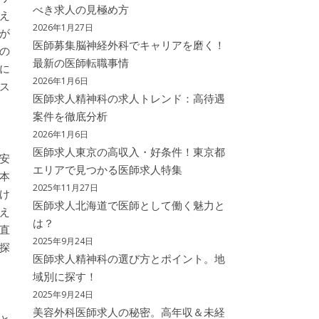
べき求人の見極め方
え
2026年1月27日
が
医師募集脳神経外科でキャリアを磨く！
の
最新の医師転職事情
に
2026年1月6日
ス
医師求人精神科の求人トレンド：高待遇
案件を徹底分析
2026年1月6日
医師求人東京の高収入・好条件！東京都
安
エリアで見つかる医師求人特集
本
2025年11月27日
け
医師求人北海道で医師として働く魅力と
え
は？
直
2025年9月24日
探
医師求人精神科の選び方とポイント。地
域別に探す！
2025年9月24日
美容外科医師求人の秘密。高年収＆未経