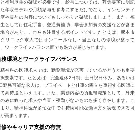
準と福利厚生の確認が必要です。給与については、募集要項に明記
れた年収モデルや月額給与を参考にするだけでなく、インセンティ
制度や賞与の内容についてもしっかりと確認しましょう。また、福
厚生としては住宅手当、交通費補助、学会参加費の支援などが含ま
る場合があり、これらも注目するポイントです。たとえば、熊本市
のクリニック求人ではオンコールなし・当直なしの環境が整って
り、ワークライフバランス面でも魅力が感じられます。
勤務環境とワークライフバランス
精神科の医師求人では、勤務環境が充実しているかどうかも重要
選択要素です。たとえば、完全週休2日制、土日祝日休み、あるいは
4日勤務可能な求人は、プライベートと仕事の両立を重視する医師に
って高待遇といえます。また、業務内容の負担軽減策として、外来
療のみに絞った求人や当直・夜勤がないものも多く存在します。こ
により、精神科医が多忙な中でも持続可能な働き方を実現できる可
性が高まります。
研修やキャリア支援の有無