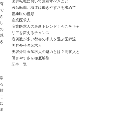
医師転職において注意すべきこと
有
医師転職北海道は働きやすさを求めて
で
産業医の種類
き
産業医求人
し
産業医求人の最新トレンド！今こそキャ
の
リアを変えるチャンス
魅
症例数が多い都会の求人を選ぶ医師達
き
美容外科医師求人
美容外科医師求人の魅力とは？高収入と
働きやすさを徹底解剖
記事一覧
常
る
対
こ
に
ま