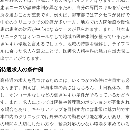
精神科求人では、地域選びも大切なポイントとなります。地域ご
に患者ニーズや診療体制が異なるため、自分の専門スキルを活かせ
場所を選ぶことが重要です。例えば、都市部ではアクセスが良好で
来中心のクリニックでの診療が多い一方、地方では入院治療や慢性
疾患の患者の対応が中心になるケースが見られます。また、熊本市
クリニックではオンコールなしで地域の医療体制が整っているため
働きやすい環境と言えるでしょう。地域の特徴を理解し、ライフス
イルに合った求人を選ぶことで、医師求人精神科の魅力を最大限に
き出すことができます。
高待遇求人の条件例
高待遇の求人を見つけるためには、いくつかの条件に注目する必
があります。例えば、給与水準の高さはもちろん、土日祝休み、当
なし、オンコールなしなどの働きやすい条件がそろっているかどう
です。また、求人によっては院長や管理職のポジションが募集され
いる場合もあり、キャリアアップを目指す方には非常に魅力的です
熊本市内のクリニックでは外来のみで勤務が可能な求人があり、家
との時間を大切にしたい方や、緊急対応の少ない職場を求めている