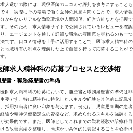
求人選びの際には、現役医師の口コミや評判を参考にすることも
益です。実際にその職場で働く医師の意見を聞くことで、求人情報
は分からないリアルな勤務環境や人間関係、経営方針などを把握で
ます。そのため、求人情報サイトで公開されているレビューを確認
たり、エージェントを通じて詳細な職場の雰囲気を尋ねるのも一つ
方法です。口コミ情報を上手に活用することで、医師求人精神科の
力と地域特有の利点を理解した上で自信を持って応募することがで
ます。
医師求人精神科の応募プロセスと交渉術
履歴書・職務経歴書の準備
医師求人精神科の応募において、履歴書と職務経歴書の準備は非
に重要です。特に精神科に特化したスキルや経験を具体的に記載す
と、採用担当者に良い印象を与えます。例えば、児童思春期の患者
応経験や精神保健指定医の資格など、求められるスキルを強調する
とが効果的です。また、医師としてこれまでの勤務経験や診療科目
おける改善実績を整理し、簡潔かつ具体的に表記することを心掛け